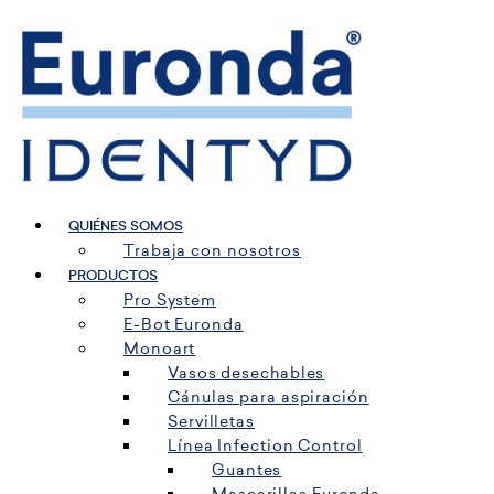
Ir
al
contenido
QUIÉNES SOMOS
Trabaja con nosotros
PRODUCTOS
Pro System
E-Bot Euronda
Monoart
Vasos desechables
Cánulas para aspiración
Servilletas
Línea Infection Control
Guantes