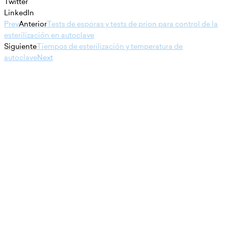
Twitter
LinkedIn
Prev
Anterior
Tests de esporas y tests de prion para control de la
esterilización en autoclave
Siguiente
Tiempos de esterilización y temperatura de
autoclave
Next