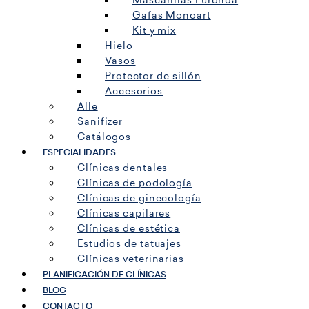
Mascarillas Euronda
Gafas Monoart
Kit y mix
Hielo
Vasos
Protector de sillón
Accesorios
Alle
Sanifizer
Catálogos
ESPECIALIDADES
Clínicas dentales
Clínicas de podología
Clínicas de ginecología
Clínicas capilares
Clínicas de estética
Estudios de tatuajes
Clínicas veterinarias
PLANIFICACIÓN DE CLÍNICAS
BLOG
CONTACTO