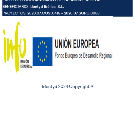
PROYECTO COFINANCIADO POR LA UNIÓN EUROPEA
BENEFICIARIO: Identyd Ibérica, S.L.
PROYECTOS: 2020.07.COSI.0415 – 2020.07.SGRG.0088
Identyd 2024 Copyright ©
Este sitio web utiliza cookies para mejorar su experiencia.
Asumiremos que está de acuerdo con esto, pero puede optar por
no participar si lo desea.
Ajustes
Aceptar
Rechazar