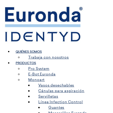
Ir
al
contenido
QUIÉNES SOMOS
Trabaja con nosotros
PRODUCTOS
Pro System
E-Bot Euronda
Monoart
Vasos desechables
Cánulas para aspiración
Servilletas
Línea Infection Control
Guantes