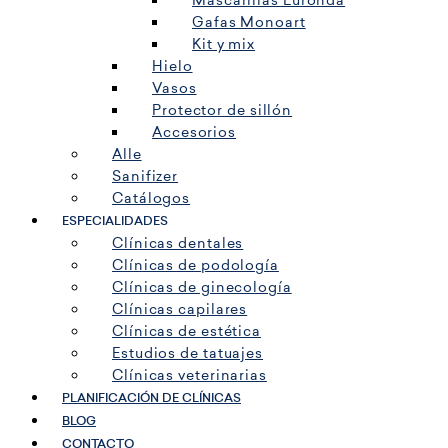
Mascarillas Euronda
Gafas Monoart
Kit y mix
Hielo
Vasos
Protector de sillón
Accesorios
Alle
Sanifizer
Catálogos
ESPECIALIDADES
Clínicas dentales
Clínicas de podología
Clínicas de ginecología
Clínicas capilares
Clínicas de estética
Estudios de tatuajes
Clínicas veterinarias
PLANIFICACIÓN DE CLÍNICAS
BLOG
CONTACTO