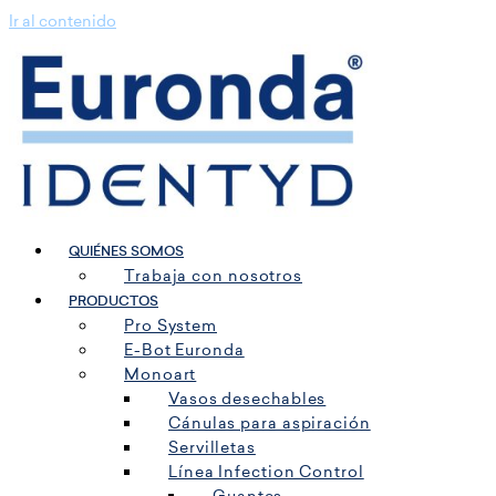
Ir al contenido
QUIÉNES SOMOS
Trabaja con nosotros
PRODUCTOS
Pro System
E-Bot Euronda
Monoart
Vasos desechables
Cánulas para aspiración
Servilletas
Línea Infection Control