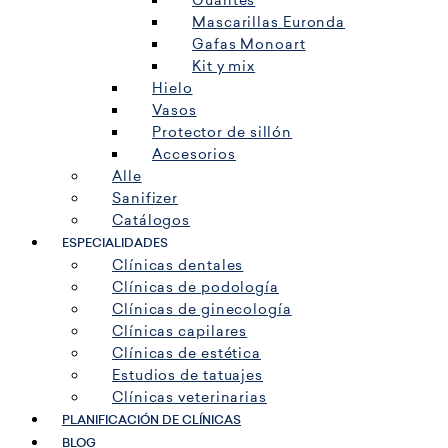
Guantes
Mascarillas Euronda
Gafas Monoart
Kit y mix
Hielo
Vasos
Protector de sillón
Accesorios
Alle
Sanifizer
Catálogos
ESPECIALIDADES
Clínicas dentales
Clínicas de podología
Clínicas de ginecología
Clínicas capilares
Clínicas de estética
Estudios de tatuajes
Clínicas veterinarias
PLANIFICACIÓN DE CLÍNICAS
BLOG