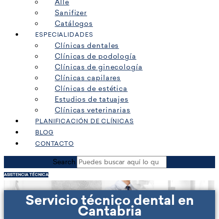
Alle
Sanifizer
Catálogos
ESPECIALIDADES
Clínicas dentales
Clínicas de podología
Clínicas de ginecología
Clínicas capilares
Clínicas de estética
Estudios de tatuajes
Clínicas veterinarias
PLANIFICACIÓN DE CLÍNICAS
BLOG
CONTACTO
Search
ASISTENCIA TÉCNICA
Servicio técnico dental en
Cantabria