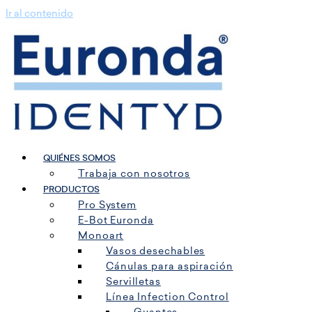
Ir al contenido
QUIÉNES SOMOS
Trabaja con nosotros
PRODUCTOS
Pro System
E-Bot Euronda
Monoart
Vasos desechables
Cánulas para aspiración
Servilletas
Línea Infection Control