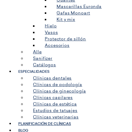
Guantes
Mascarillas Euronda
Gafas Monoart
Kit y mix
Hielo
Vasos
Protector de sillón
Accesorios
Alle
Sanifizer
Catálogos
ESPECIALIDADES
Clínicas dentales
Clínicas de podología
Clínicas de ginecología
Clínicas capilares
Clínicas de estética
Estudios de tatuajes
Clínicas veterinarias
PLANIFICACIÓN DE CLÍNICAS
BLOG