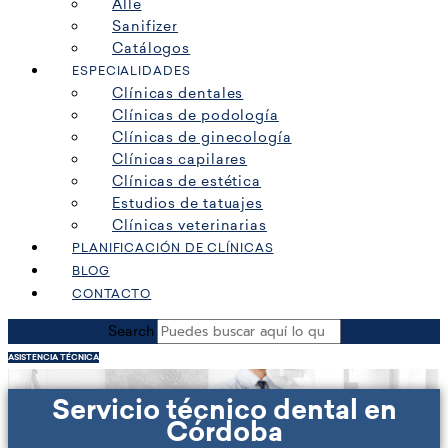
Alle
Sanifizer
Catálogos
ESPECIALIDADES
Clínicas dentales
Clínicas de podología
Clínicas de ginecología
Clínicas capilares
Clínicas de estética
Estudios de tatuajes
Clínicas veterinarias
PLANIFICACIÓN DE CLÍNICAS
BLOG
CONTACTO
Search
ASISTENCIA TÉCNICA
Servicio técnico dental en
Córdoba