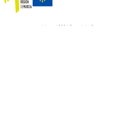
Identyd 2024 Copyright ©
Este sitio web utiliza cookies para mejorar su experiencia.
Asumiremos que está de acuerdo con esto, pero puede optar por
no participar si lo desea.
Ajustes
Aceptar
Rechazar
Cerrar
Política de privacidad
Este sitio web utiliza cookies para mejorar su experiencia
mientras navega por el sitio web. Fuera de estas cookies, las
cookies que se clasifican como necesarias se almacenan en su
navegador, ya que son esenciales para el funcionamiento de las