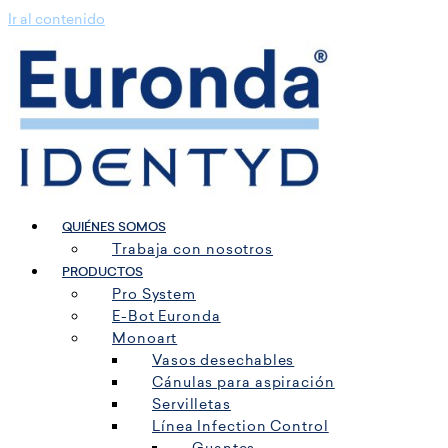
Ir al contenido
QUIÉNES SOMOS
Trabaja con nosotros
PRODUCTOS
Pro System
E-Bot Euronda
Monoart
Vasos desechables
Cánulas para aspiración
Servilletas
Línea Infection Control