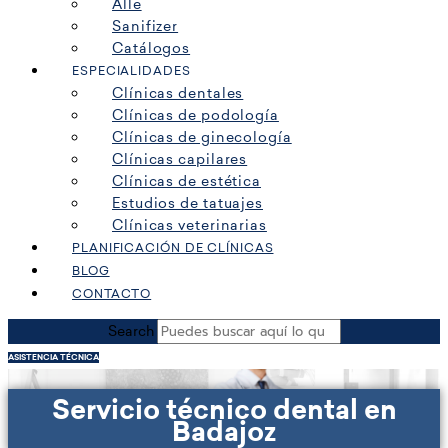
Alle
Sanifizer
Catálogos
ESPECIALIDADES
Clínicas dentales
Clínicas de podología
Clínicas de ginecología
Clínicas capilares
Clínicas de estética
Estudios de tatuajes
Clínicas veterinarias
PLANIFICACIÓN DE CLÍNICAS
BLOG
CONTACTO
Search
ASISTENCIA TÉCNICA
Servicio técnico dental en
Badajoz