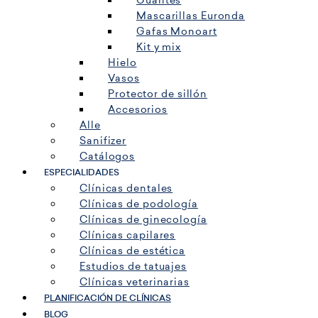
Guantes
Mascarillas Euronda
Gafas Monoart
Kit y mix
Hielo
Vasos
Protector de sillón
Accesorios
Alle
Sanifizer
Catálogos
ESPECIALIDADES
Clínicas dentales
Clínicas de podología
Clínicas de ginecología
Clínicas capilares
Clínicas de estética
Estudios de tatuajes
Clínicas veterinarias
PLANIFICACIÓN DE CLÍNICAS
BLOG