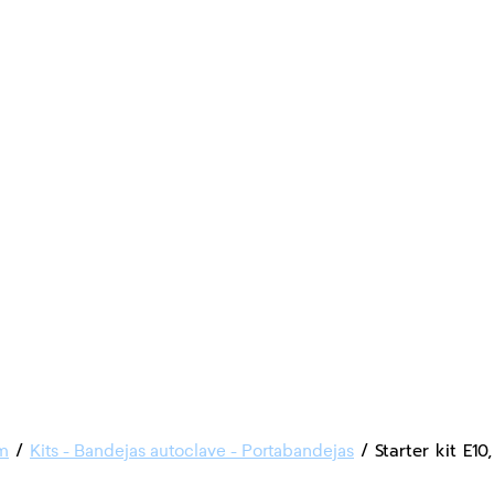
/
/ Starter kit E10
em
Kits - Bandejas autoclave - Portabandejas