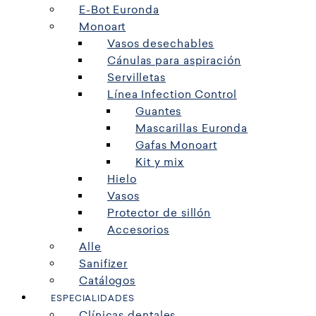
E-Bot Euronda
Monoart
Vasos desechables
Cánulas para aspiración
Servilletas
Línea Infection Control
Guantes
Mascarillas Euronda
Gafas Monoart
Kit y mix
Hielo
Vasos
Protector de sillón
Accesorios
Alle
Sanifizer
Catálogos
ESPECIALIDADES
Clínicas dentales