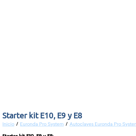
Starter kit E10, E9 y E8
/
/
Inicio
Euronda Pro System
Autoclaves Euronda Pro Syst
Starter kit E10, E9 y E8: