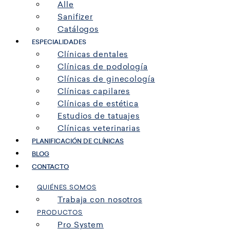
Alle
Sanifizer
Catálogos
ESPECIALIDADES
Clínicas dentales
Clínicas de podología
Clínicas de ginecología
Clínicas capilares
Clínicas de estética
Estudios de tatuajes
Clínicas veterinarias
PLANIFICACIÓN DE CLÍNICAS
BLOG
CONTACTO
QUIÉNES SOMOS
Trabaja con nosotros
PRODUCTOS
Pro System