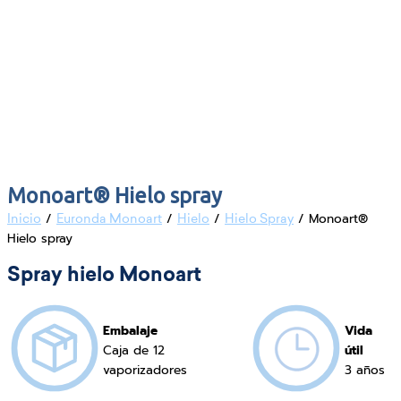
Monoart® Hielo spray
/
/
/
/ Monoart®
Inicio
Euronda Monoart
Hielo
Hielo Spray
Hielo spray
Spray hielo Monoart
Embalaje
Vida
Caja de 12
útil
vaporizadores
3 años