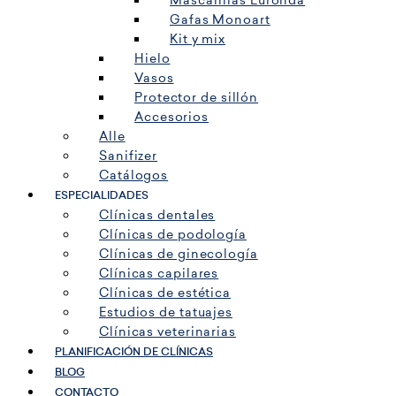
Mascarillas Euronda
Gafas Monoart
Kit y mix
Hielo
Vasos
Protector de sillón
Accesorios
Alle
Sanifizer
Catálogos
ESPECIALIDADES
Clínicas dentales
Clínicas de podología
Clínicas de ginecología
Clínicas capilares
Clínicas de estética
Estudios de tatuajes
Clínicas veterinarias
PLANIFICACIÓN DE CLÍNICAS
BLOG
CONTACTO