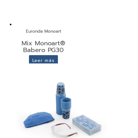
Euronda Monoart
Mix Monoart®
Babero PG30
Leer más