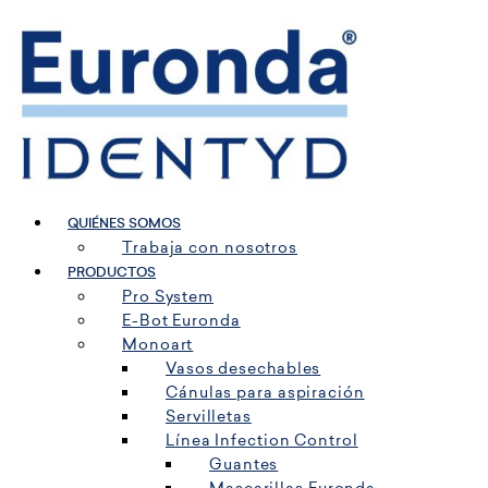
Ir
al
contenido
QUIÉNES SOMOS
Trabaja con nosotros
PRODUCTOS
Pro System
E-Bot Euronda
Monoart
Vasos desechables
Cánulas para aspiración
Servilletas
Línea Infection Control
Guantes