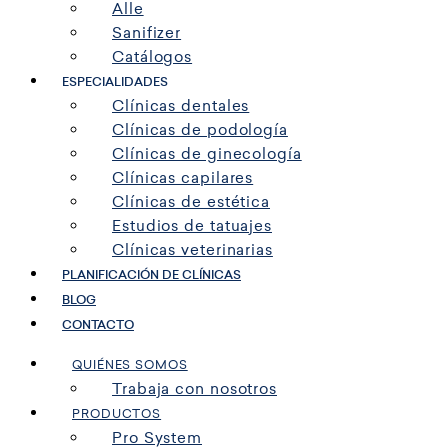
Alle
Sanifizer
Catálogos
ESPECIALIDADES
Clínicas dentales
Clínicas de podología
Clínicas de ginecología
Clínicas capilares
Clínicas de estética
Estudios de tatuajes
Clínicas veterinarias
PLANIFICACIÓN DE CLÍNICAS
BLOG
CONTACTO
QUIÉNES SOMOS
Trabaja con nosotros
PRODUCTOS
Pro System