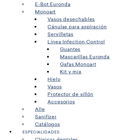
E-Bot Euronda
Monoart
Vasos desechables
Cánulas para aspiración
Servilletas
Línea Infection Control
Guantes
Mascarillas Euronda
Gafas Monoart
Kit y mix
Hielo
Vasos
Protector de sillón
Accesorios
Alle
Sanifizer
Catálogos
ESPECIALIDADES
Clínicas dentales