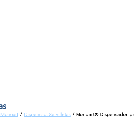
as
/
/ Monoart® Dispensador par
 Monoart
Dispensad. Servilletas