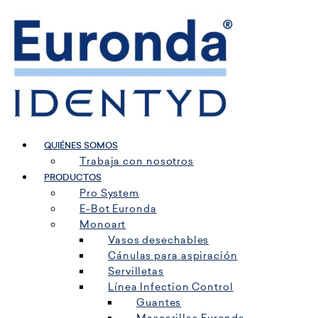
Ir
al
contenido
QUIÉNES SOMOS
Trabaja con nosotros
PRODUCTOS
Pro System
E-Bot Euronda
Monoart
Vasos desechables
Cánulas para aspiración
Servilletas
Línea Infection Control
Guantes