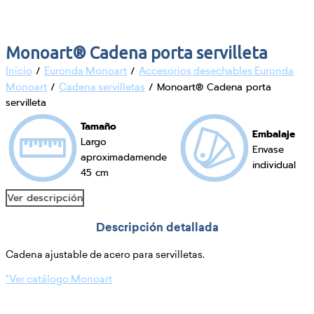
Monoart® Cadena porta servilleta
/
/
Inicio
Euronda Monoart
Accesorios desechables Euronda
/
/ Monoart® Cadena porta
Monoart
Cadena servilletas
servilleta
Tamaño
Embalaje
Largo
Envase
aproximadamende
individual
45 cm
Ver descripción
Descripción detallada
Cadena ajustable de acero para servilletas.
*Ver catálogo Monoart