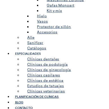
Mascarillas Euronda
Gafas Monoart
Kit y mix
Hielo
Vasos
Protector de sillón
Accesorios
Alle
Sanifizer
Catálogos
ESPECIALIDADES
Clínicas dentales
Clínicas de podología
Clínicas de ginecología
Clínicas capilares
Clínicas de estética
Estudios de tatuajes
Clínicas veterinarias
PLANIFICACIÓN DE CLÍNICAS
BLOG
CONTACTO