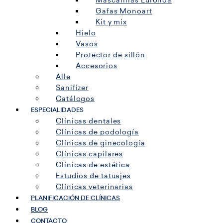
Mascarillas Euronda
Gafas Monoart
Kit y mix
Hielo
Vasos
Protector de sillón
Accesorios
Alle
Sanifizer
Catálogos
ESPECIALIDADES
Clínicas dentales
Clínicas de podología
Clínicas de ginecología
Clínicas capilares
Clínicas de estética
Estudios de tatuajes
Clínicas veterinarias
PLANIFICACIÓN DE CLÍNICAS
BLOG
CONTACTO