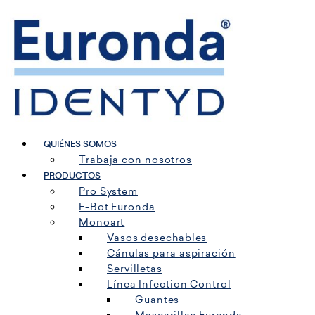
Ir
al
contenido
QUIÉNES SOMOS
Trabaja con nosotros
PRODUCTOS
Pro System
E-Bot Euronda
Monoart
Vasos desechables
Cánulas para aspiración
Servilletas
Línea Infection Control
Guantes