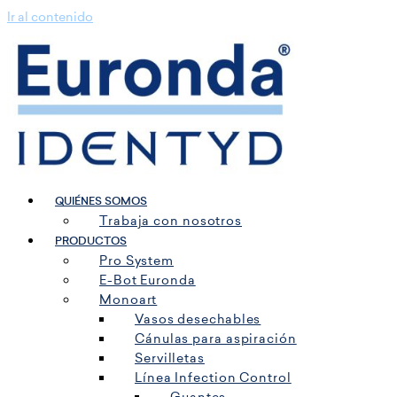
Ir al contenido
QUIÉNES SOMOS
Trabaja con nosotros
PRODUCTOS
Pro System
E-Bot Euronda
Monoart
Vasos desechables
Cánulas para aspiración
Servilletas
Línea Infection Control