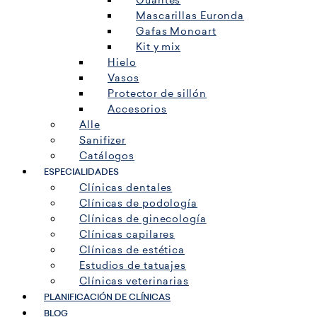
Guantes
Mascarillas Euronda
Gafas Monoart
Kit y mix
Hielo
Vasos
Protector de sillón
Accesorios
Alle
Sanifizer
Catálogos
ESPECIALIDADES
Clínicas dentales
Clínicas de podología
Clínicas de ginecología
Clínicas capilares
Clínicas de estética
Estudios de tatuajes
Clínicas veterinarias
PLANIFICACIÓN DE CLÍNICAS
BLOG