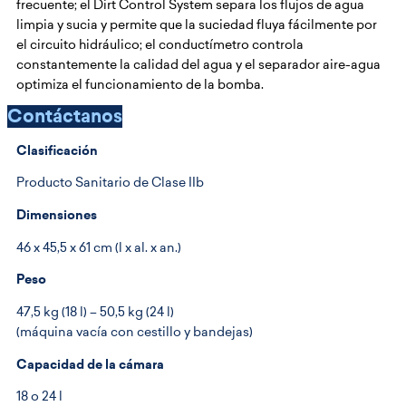
frecuente; el Dirt Control System separa los flujos de agua
limpia y sucia y permite que la suciedad fluya fácilmente por
el circuito hidráulico; el conductímetro controla
constantemente la calidad del agua y el separador aire-agua
optimiza el funcionamiento de la bomba.
Contáctanos
Clasificación
Producto Sanitario de Clase IIb
Dimensiones
46 x 45,5 x 61 cm (l x al. x an.)
Peso
47,5 kg (18 l) – 50,5 kg (24 l)
(máquina vacía con cestillo y bandejas)
Capacidad de la cámara
18 o 24 l