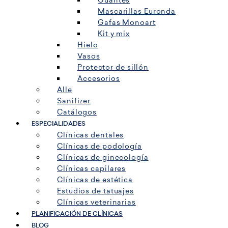
Guantes
Mascarillas Euronda
Gafas Monoart
Kit y mix
Hielo
Vasos
Protector de sillón
Accesorios
Alle
Sanifizer
Catálogos
ESPECIALIDADES
Clínicas dentales
Clínicas de podología
Clínicas de ginecología
Clínicas capilares
Clínicas de estética
Estudios de tatuajes
Clínicas veterinarias
PLANIFICACIÓN DE CLÍNICAS
BLOG