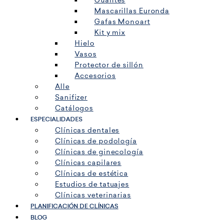
Guantes
Mascarillas Euronda
Gafas Monoart
Kit y mix
Hielo
Vasos
Protector de sillón
Accesorios
Alle
Sanifizer
Catálogos
ESPECIALIDADES
Clínicas dentales
Clínicas de podología
Clínicas de ginecología
Clínicas capilares
Clínicas de estética
Estudios de tatuajes
Clínicas veterinarias
PLANIFICACIÓN DE CLÍNICAS
BLOG