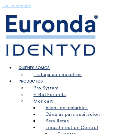
Ir al contenido
QUIÉNES SOMOS
Trabaja con nosotros
PRODUCTOS
Pro System
E-Bot Euronda
Monoart
Vasos desechables
Cánulas para aspiración
Servilletas
Línea Infection Control